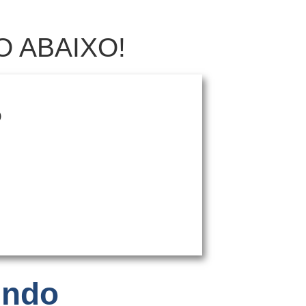
O ABAIXO!
O
endo