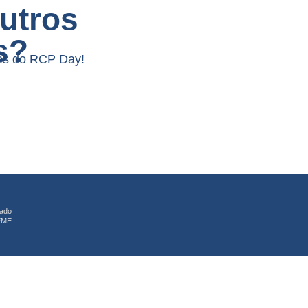
utros
s?
ntes do RCP Day!
rado
 EME